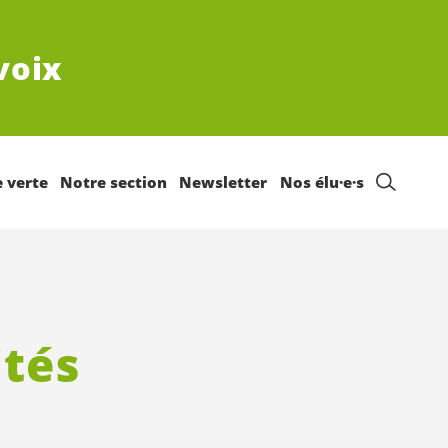
voix
e verte
Notre section
Newsletter
Nos élu·e·s
ités