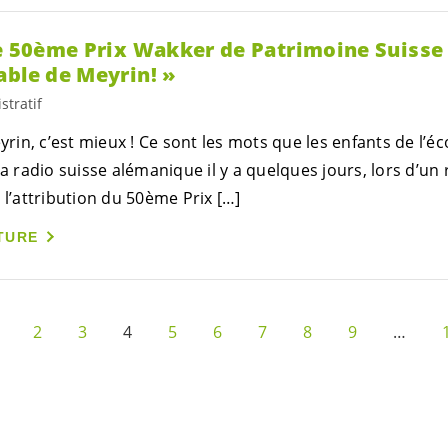
Le 50ème Prix Wakker de Patrimoine Suiss
able de Meyrin! »
stratif
eyrin, c’est mieux ! Ce sont les mots que les enfants de l’
la radio suisse alémanique il y a quelques jours, lors d’un 
 l’attribution du 50ème Prix […]
TURE
2
3
4
5
6
7
8
9
…