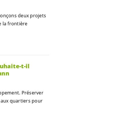
énonçons deux projets
la frontière
uhaite-t-il
ann
oppement. Préserver
eaux quartiers pour