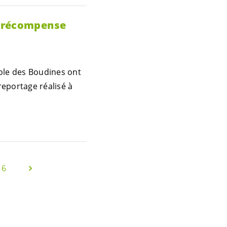
e récompense
école des Boudines ont
reportage réalisé à
16