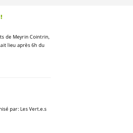
!
s de Meyrin Cointrin,
ait lieu après 6h du
nisé par: Les
Vert.e.s