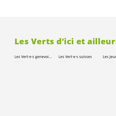
Les Verts d’ici et ailleur
Les
Vert·e·s
genevois·es
Les
Vert·e·s
suisses
Les Je