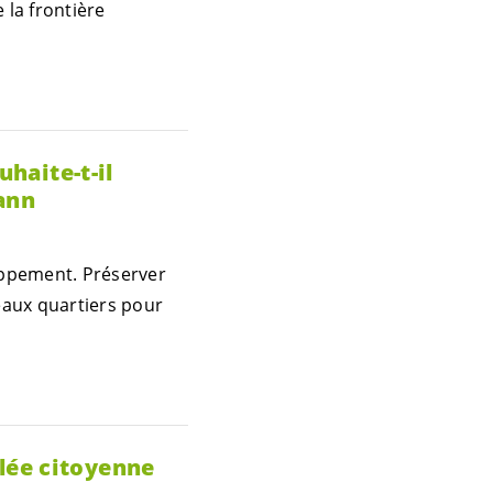
la frontière
uhaite-t-il
ann
oppement. Préserver
eaux quartiers pour
lée citoyenne