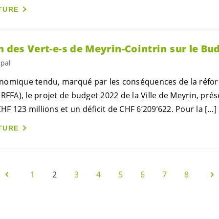
TURE
on des
Vert-e-s
de Meyrin-Cointrin sur le Bu
ipal
nomique tendu, marqué par les conséquences de la réform
RFFA), le projet de budget 2022 de la Ville de Meyrin, pré
 123 millions et un déficit de CHF 6’209’622. Pour la […]
TURE
1
2
3
4
5
6
7
8