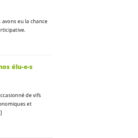
s avons eu la chance
ticipative.
 nos
élu-e-s
ccasionné de vifs
conomiques et
]