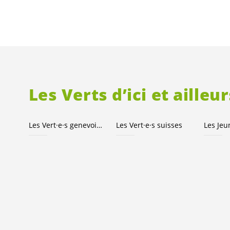
Les Verts d’ici et ailleur
Les
Vert·e·s
genevois·es
Les
Vert·e·s
suisses
Les Je