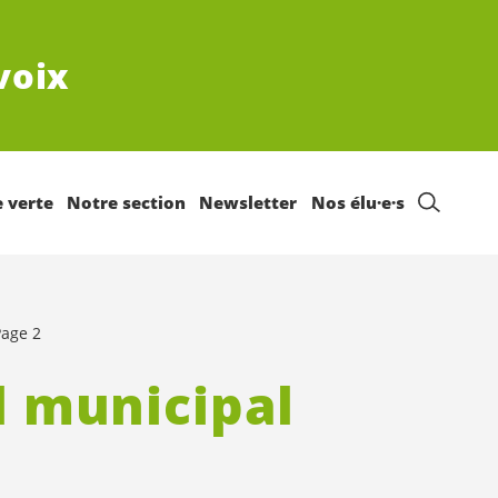
voix
e verte
Notre section
Newsletter
Nos élu·e·s
Page 2
l municipal