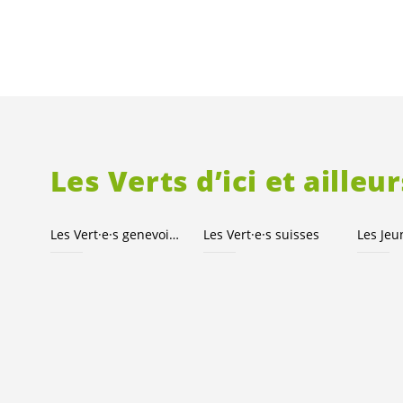
Les Verts d’ici et ailleur
Les
Vert·e·s
genevois·es
Les
Vert·e·s
suisses
Les Je