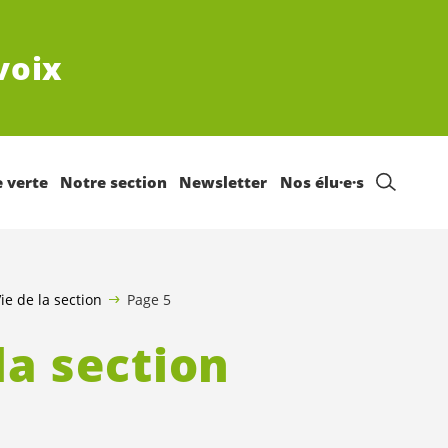
voix
e verte
Notre section
Newsletter
Nos élu·e·s
ie de la section
Page 5
la section