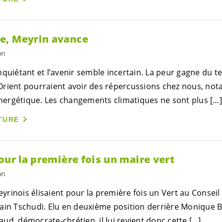
e, Meyrin avance
on
quiétant et l’avenir semble incertain. La peur gagne du ter
Orient pourraient avoir des répercussions chez nous, no
ergétique. Les changements climatiques ne sont plus […]
TURE
our la première fois un maire vert
on
Meyrinois élisaient pour la première fois un Vert au Conseil 
ain Tschudi. Elu en deuxième position derrière Monique Bog
ud, démocrate-chrétien, il lui revient donc cette […]