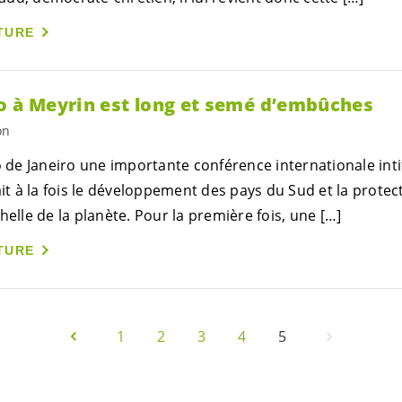
TURE
o à Meyrin est long et semé d’embûches
on
io de Janeiro une importante conférence internationale in
ait à la fois le développement des pays du Sud et la protec
helle de la planète. Pour la première fois, une […]
TURE
1
2
3
4
5