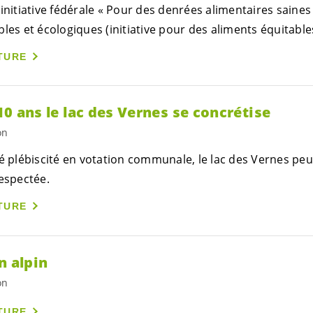
initiative fédérale « Pour des denrées alimentaires saine
les et écologiques (initiative pour des aliments équitable
TURE
 10 ans le lac des Vernes se concrétise
on
é plébiscité en votation communale, le lac des Vernes peut
respectée.
TURE
n alpin
on
TURE