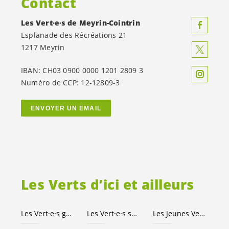
Contact
Les
Vert·e·s
de Meyrin-Cointrin
Esplanade des Récréations 21
1217 Meyrin
IBAN: CH03 0900 0000 1201 2809 3
Numéro de CCP: 12-12809-3
ENVOYER UN EMAIL
Les Verts d’ici et ailleurs
Les
Vert·e·s
genevois·es
Les
Vert·e·s
suisses
Les Jeunes
Vert.e.s