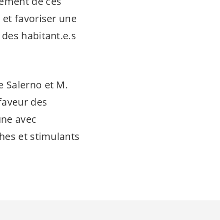
pement de ces
 et favoriser une
s des
habitant.e.s
e Salerno et M.
faveur des
une avec
hes et stimulants