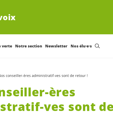
voix
e verte
Notre section
Newsletter
Nos élu·e·s
os conseiller-ères administratif-ves sont de retour !
nseiller-ères
stratif-ves sont d