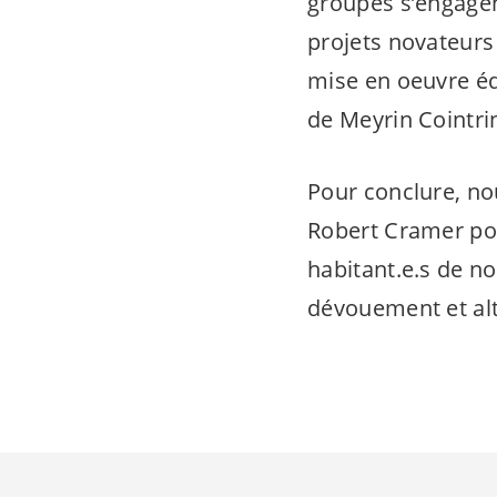
groupes s’engagen
projets novateurs
mise en oeuvre éq
de Meyrin Cointri
Pour conclure, no
Robert Cramer pou
habitant.e.s
de no
dévouement et alt