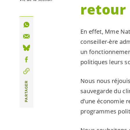
retour 
En effet, Mme Nat
conseiller-ère adm
un fonctionnemen
politiques leurs s
Nous nous réjouiss
PARTAGER
sauvegarde du cli
d’une économie re
programmes polit