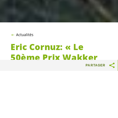
Actualités
Eric Cornuz: « Le
50ème Prix Wakker
de Patrimoine Suisse
PARTAGER
récompense
l’urbanisme durable
de Meyrin! »
Meyrin, c’est bien ! Meyrin, c’est